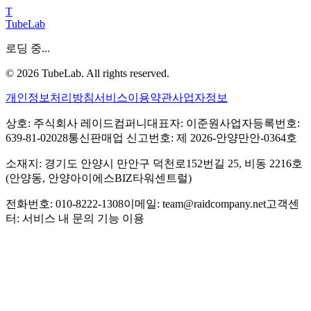
T
TubeLab
로딩 중...
©
2026
TubeLab. All rights reserved.
개인정보처리방침
서비스이용약관
사업자정보
상호: 주식회사 레이드컴퍼니
대표자: 이준원
사업자등록번호:
639-81-02028
통신판매업 신고번호: 제 2026-안양만안-0364호
소재지: 경기도 안양시 만안구 덕천로152번길 25, 비동 2216호
(안양동, 안양아이에스BIZ타워센트럴)
전화번호: 010-8222-1308
이메일: team@raidcompany.net
고객센
터: 서비스 내 문의 기능 이용