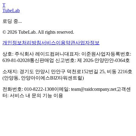
T
TubeLab
로딩 중...
©
2026
TubeLab. All rights reserved.
개인정보처리방침
서비스이용약관
사업자정보
상호: 주식회사 레이드컴퍼니
대표자: 이준원
사업자등록번호:
639-81-02028
통신판매업 신고번호: 제 2026-안양만안-0364호
소재지: 경기도 안양시 만안구 덕천로152번길 25, 비동 2216호
(안양동, 안양아이에스BIZ타워센트럴)
전화번호: 010-8222-1308
이메일: team@raidcompany.net
고객센
터: 서비스 내 문의 기능 이용