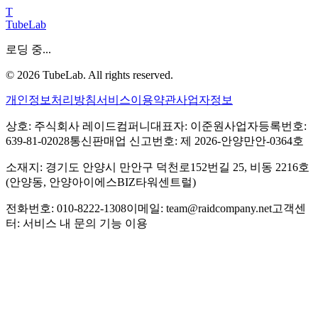
T
TubeLab
로딩 중...
©
2026
TubeLab. All rights reserved.
개인정보처리방침
서비스이용약관
사업자정보
상호: 주식회사 레이드컴퍼니
대표자: 이준원
사업자등록번호:
639-81-02028
통신판매업 신고번호: 제 2026-안양만안-0364호
소재지: 경기도 안양시 만안구 덕천로152번길 25, 비동 2216호
(안양동, 안양아이에스BIZ타워센트럴)
전화번호: 010-8222-1308
이메일: team@raidcompany.net
고객센
터: 서비스 내 문의 기능 이용