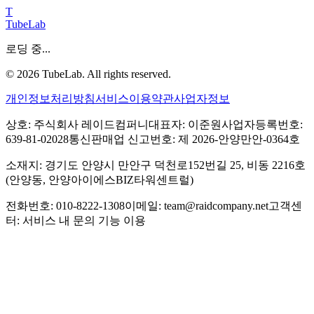
T
TubeLab
로딩 중...
©
2026
TubeLab. All rights reserved.
개인정보처리방침
서비스이용약관
사업자정보
상호: 주식회사 레이드컴퍼니
대표자: 이준원
사업자등록번호:
639-81-02028
통신판매업 신고번호: 제 2026-안양만안-0364호
소재지: 경기도 안양시 만안구 덕천로152번길 25, 비동 2216호
(안양동, 안양아이에스BIZ타워센트럴)
전화번호: 010-8222-1308
이메일: team@raidcompany.net
고객센
터: 서비스 내 문의 기능 이용