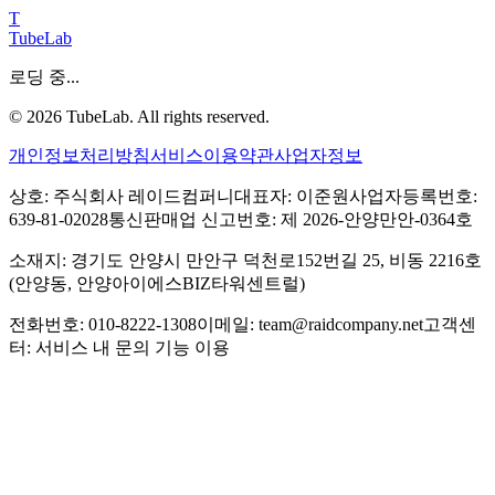
T
TubeLab
로딩 중...
©
2026
TubeLab. All rights reserved.
개인정보처리방침
서비스이용약관
사업자정보
상호: 주식회사 레이드컴퍼니
대표자: 이준원
사업자등록번호:
639-81-02028
통신판매업 신고번호: 제 2026-안양만안-0364호
소재지: 경기도 안양시 만안구 덕천로152번길 25, 비동 2216호
(안양동, 안양아이에스BIZ타워센트럴)
전화번호: 010-8222-1308
이메일: team@raidcompany.net
고객센
터: 서비스 내 문의 기능 이용