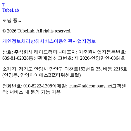
T
TubeLab
로딩 중...
©
2026
TubeLab. All rights reserved.
개인정보처리방침
서비스이용약관
사업자정보
상호: 주식회사 레이드컴퍼니
대표자: 이준원
사업자등록번호:
639-81-02028
통신판매업 신고번호: 제 2026-안양만안-0364호
소재지: 경기도 안양시 만안구 덕천로152번길 25, 비동 2216호
(안양동, 안양아이에스BIZ타워센트럴)
전화번호: 010-8222-1308
이메일: team@raidcompany.net
고객센
터: 서비스 내 문의 기능 이용