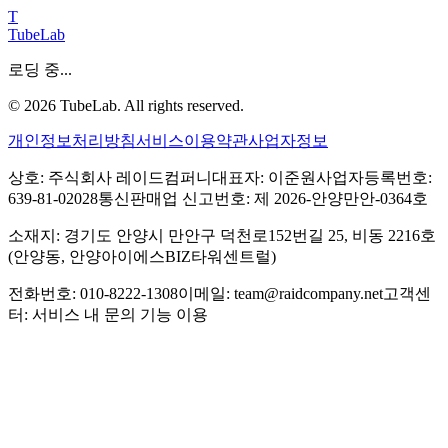
T
TubeLab
로딩 중...
©
2026
TubeLab. All rights reserved.
개인정보처리방침
서비스이용약관
사업자정보
상호: 주식회사 레이드컴퍼니
대표자: 이준원
사업자등록번호:
639-81-02028
통신판매업 신고번호: 제 2026-안양만안-0364호
소재지: 경기도 안양시 만안구 덕천로152번길 25, 비동 2216호
(안양동, 안양아이에스BIZ타워센트럴)
전화번호: 010-8222-1308
이메일: team@raidcompany.net
고객센
터: 서비스 내 문의 기능 이용